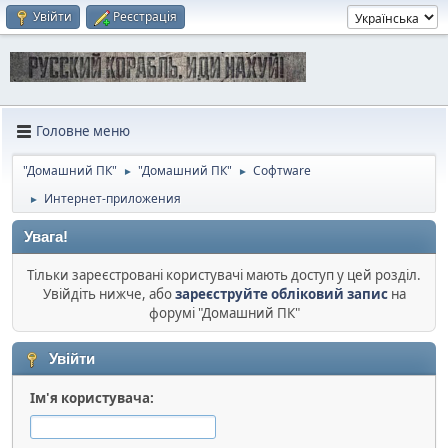
Увійти
Реєстрація
Головне меню
"Домашний ПК"
"Домашний ПК"
Софтware
►
►
Интернет-приложения
►
Увага!
Тільки зареєстровані користувачі мають доступ у цей розділ.
Увійдіть нижче, або
зареєструйте обліковий запис
на
форумі "Домашний ПК"
Увійти
Ім'я користувача: