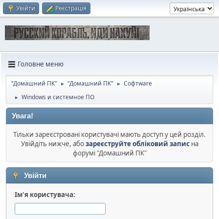
Увійти
Реєстрація
Головне меню
"Домашний ПК"
"Домашний ПК"
Софтware
►
►
Windows и системное ПО
►
Увага!
Тільки зареєстровані користувачі мають доступ у цей розділ.
Увійдіть нижче, або
зареєструйте обліковий запис
на
форумі "Домашний ПК"
Увійти
Ім'я користувача: