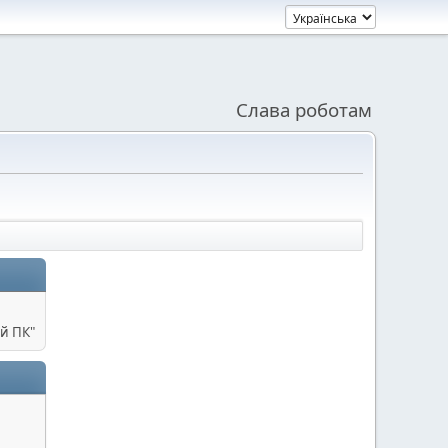
Слава роботам
й ПК"