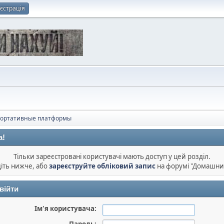
єстрація
портативные платформы
а!
Тільки зареєстровані користувачі мають доступ у цей розділ.
діть нижче, або
зареєструйте обліковий запис
на форумі "Домашни
війти
Ім'я користувача: