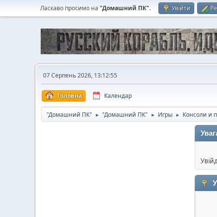
Ласкаво просимо на
"Домашний ПК"
.
Увійти
Ре
07 Серпень 2026, 13:12:55
Головна
Календар
"Домашний ПК"
"Домашний ПК"
Игры
Консоли и 
►
►
►
Уваг
Увій
У