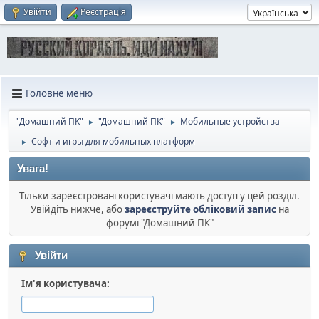
Увійти
Реєстрація
Головне меню
"Домашний ПК"
"Домашний ПК"
Мобильные устройства
►
►
Софт и игры для мобильных платформ
►
Увага!
Тільки зареєстровані користувачі мають доступ у цей розділ.
Увійдіть нижче, або
зареєструйте обліковий запис
на
форумі "Домашний ПК"
Увійти
Ім'я користувача: