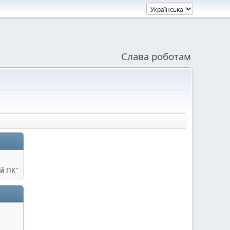
Слава роботам
й ПК"