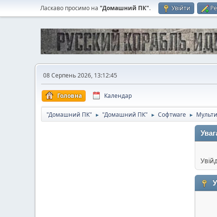
Ласкаво просимо на
"Домашний ПК"
.
Увійти
Ре
08 Серпень 2026, 13:12:45
Головна
Календар
"Домашний ПК"
"Домашний ПК"
Софтware
Мульт
►
►
►
Уваг
Увій
У