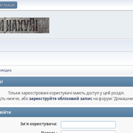
єстрація
имедиа
а!
Тільки зареєстровані користувачі мають доступ у цей розділ.
діть нижче, або
зареєструйте обліковий запис
на форумі "Домашни
війти
Ім'я користувача: