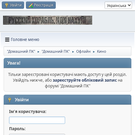
Увійти
Реєстрація
Головне меню
"Домашний ПК"
"Домашний ПК"
Офлайн
Кино
►
►
►
Увага!
Тільки зареєстровані користувачі мають доступ у цей розділ.
Увійдіть нижче, або
зареєструйте обліковий запис
на
форумі "Домашний ПК"
Увійти
Ім'я користувача:
Пароль: