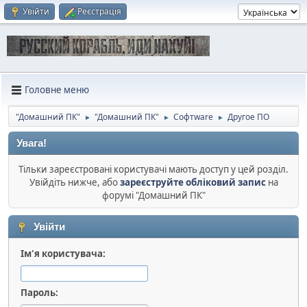
Увійти
Реєстрація
Головне меню
"Домашний ПК"
"Домашний ПК"
Софтware
Другое ПО
►
►
►
Увага!
Тільки зареєстровані користувачі мають доступ у цей розділ.
Увійдіть нижче, або
зареєструйте обліковий запис
на
форумі "Домашний ПК"
Увійти
Ім'я користувача:
Пароль: