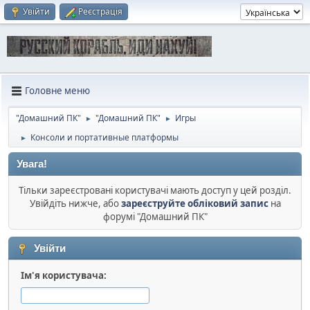
Увійти
Реєстрація
Головне меню
"Домашний ПК"
"Домашний ПК"
Игры
►
►
Консоли и портативные платформы
►
Увага!
Тільки зареєстровані користувачі мають доступ у цей розділ.
Увійдіть нижче, або
зареєструйте обліковий запис
на
форумі "Домашний ПК"
Увійти
Ім'я користувача: