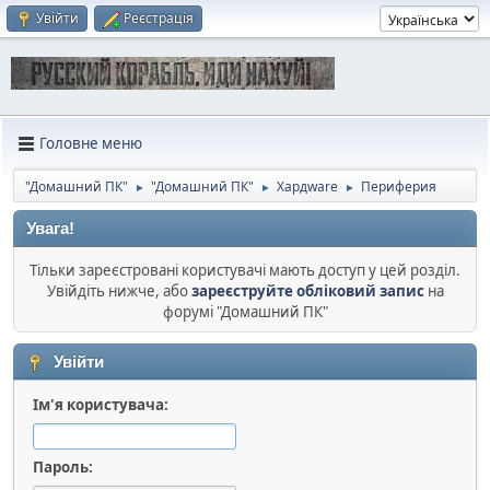
Увійти
Реєстрація
Головне меню
"Домашний ПК"
"Домашний ПК"
Хардware
Периферия
►
►
►
Увага!
Тільки зареєстровані користувачі мають доступ у цей розділ.
Увійдіть нижче, або
зареєструйте обліковий запис
на
форумі "Домашний ПК"
Увійти
Ім'я користувача:
Пароль: