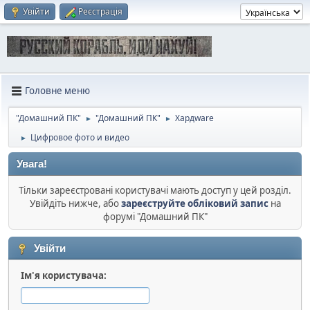
Увійти
Реєстрація
Головне меню
"Домашний ПК"
"Домашний ПК"
Хардware
►
►
Цифровое фото и видео
►
Увага!
Тільки зареєстровані користувачі мають доступ у цей розділ.
Увійдіть нижче, або
зареєструйте обліковий запис
на
форумі "Домашний ПК"
Увійти
Ім'я користувача: