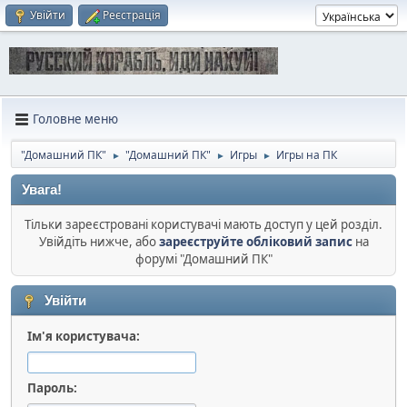
Увійти
Реєстрація
Головне меню
"Домашний ПК"
"Домашний ПК"
Игры
Игры на ПК
►
►
►
Увага!
Тільки зареєстровані користувачі мають доступ у цей розділ.
Увійдіть нижче, або
зареєструйте обліковий запис
на
форумі "Домашний ПК"
Увійти
Ім'я користувача:
Пароль: