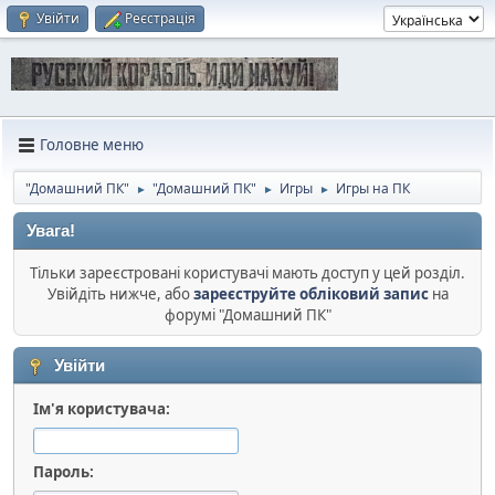
Увійти
Реєстрація
Головне меню
"Домашний ПК"
"Домашний ПК"
Игры
Игры на ПК
►
►
►
Увага!
Тільки зареєстровані користувачі мають доступ у цей розділ.
Увійдіть нижче, або
зареєструйте обліковий запис
на
форумі "Домашний ПК"
Увійти
Ім'я користувача:
Пароль: